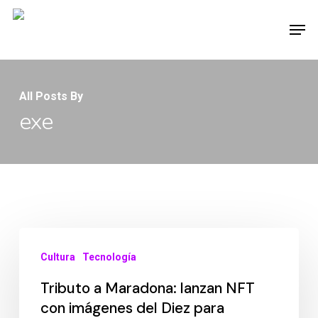
Skip
Men
to
main
content
All Posts By
exe
Cultura
Tecnología
Tributo a Maradona: lanzan NFT
con imágenes del Diez para